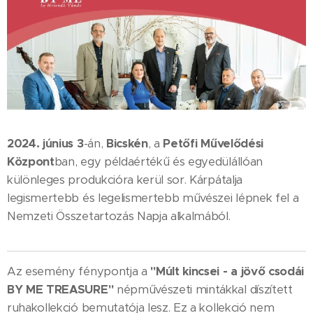
2024. június 3
-án,
Bicskén
, a
Petőfi Művelődési
Központ
ban, egy példaértékű és egyedülállóan
különleges produkcióra kerül sor. Kárpátalja
legismertebb és legelismertebb művészei lépnek fel a
Nemzeti Összetartozás Napja alkalmából.
Az esemény fénypontja a
"Múlt kincsei - a jövő csodái
BY ME TREASURE"
népművészeti mintákkal díszített
ruhakollekció bemutatója lesz. Ez a kollekció nem