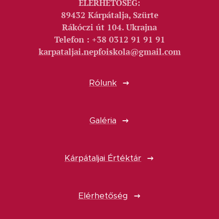
ELÉRHETŐSÉG:
89432 Kárpátalja, Szürte
Rákóczi út 104. Ukrajna
Telefon : +38 0312 91 91 91
karpataljai.nepfoiskola@gmail.com
Rólunk
Galéria
Kárpátaljai Értéktár
Elérhetőség