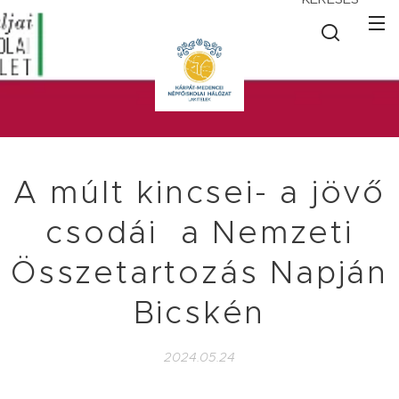
A múlt kincsei- a jövő
csodái a Nemzeti
Összetartozás Napján
Bicskén
2024.05.24