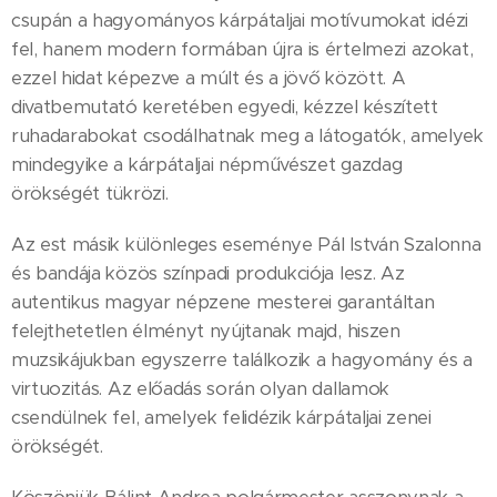
csupán a hagyományos kárpátaljai motívumokat idézi
fel, hanem modern formában újra is értelmezi azokat,
ezzel hidat képezve a múlt és a jövő között. A
divatbemutató keretében egyedi, kézzel készített
ruhadarabokat csodálhatnak meg a látogatók, amelyek
mindegyike a kárpátaljai népművészet gazdag
örökségét tükrözi.
Az est másik különleges eseménye Pál István Szalonna
és bandája közös színpadi produkciója lesz. Az
autentikus magyar népzene mesterei garantáltan
felejthetetlen élményt nyújtanak majd, hiszen
muzsikájukban egyszerre találkozik a hagyomány és a
virtuozitás. Az előadás során olyan dallamok
csendülnek fel, amelyek felidézik kárpátaljai zenei
örökségét.