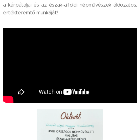
a kárpátaljai és az észak-alföldi népművészek áldozatos,
értékteremtő munkáját!