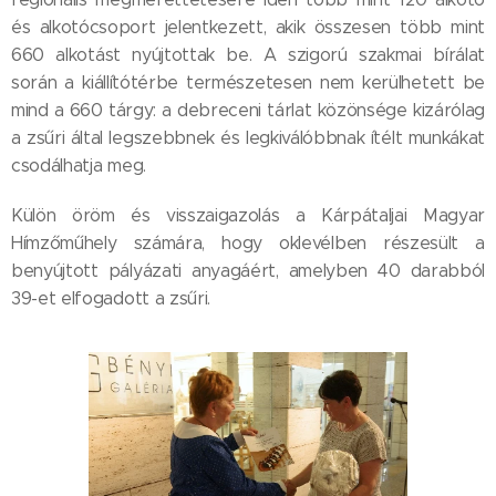
és alkotócsoport jelentkezett, akik összesen több mint
660 alkotást nyújtottak be. A szigorú szakmai bírálat
során a kiállítótérbe természetesen nem kerülhetett be
mind a 660 tárgy: a debreceni tárlat közönsége kizárólag
a zsűri által legszebbnek és legkiválóbbnak ítélt munkákat
csodálhatja meg.
Külön öröm és visszaigazolás a Kárpátaljai Magyar
Hímzőműhely számára, hogy oklevélben részesült a
benyújtott pályázati anyagáért, amelyben 40 darabból
39-et elfogadott a zsűri.