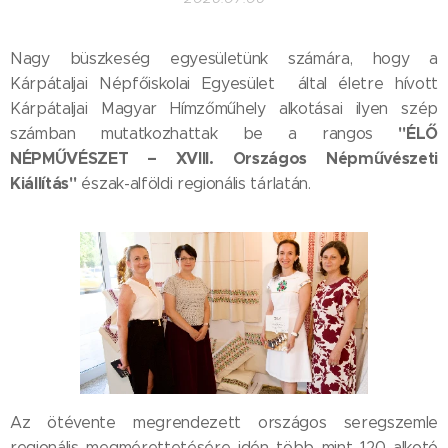
Nagy büszkeség egyesületünk számára, hogy a
Kárpátaljai Népfőiskolai Egyesület által életre hívott
Kárpátaljai Magyar Hímzőműhely alkotásai ilyen szép
"ÉLŐ
számban mutatkozhattak be a rangos
NÉPMŰVÉSZET – XVIII. Országos Népművészeti
Kiállítás"
észak-alföldi regionális tárlatán.
Az ötévente megrendezett országos seregszemle
regionális megmérettetésére idén több mint 120 alkotó