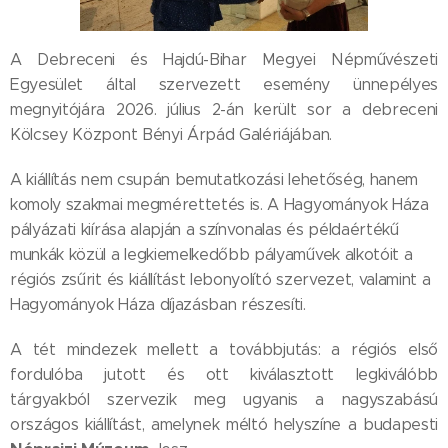
A Debreceni és Hajdú-Bihar Megyei Népművészeti
Egyesület által szervezett esemény ünnepélyes
megnyitójára 2026. július 2-án került sor a debreceni
Kölcsey Központ Bényi Árpád Galériájában.
A kiállítás nem csupán bemutatkozási lehetőség, hanem
komoly szakmai megmérettetés is. A Hagyományok Háza
pályázati kiírása alapján a színvonalas és példaértékű
munkák közül a legkiemelkedőbb pályaművek alkotóit a
régiós zsűrit és kiállítást lebonyolító szervezet, valamint a
Hagyományok Háza díjazásban részesíti.
A tét mindezek mellett a továbbjutás: a régiós első
fordulóba jutott és ott kiválasztott legkiválóbb
tárgyakból szervezik meg ugyanis a nagyszabású
országos kiállítást, amelynek méltó helyszíne a budapesti