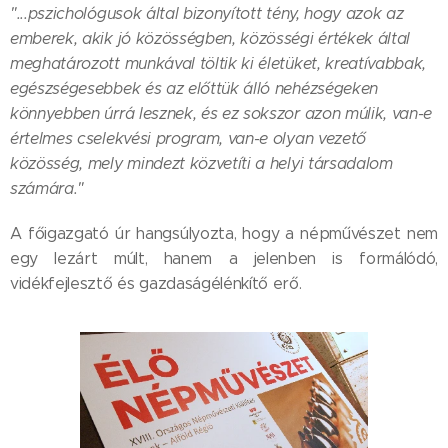
"...pszichológusok által bizonyított tény, hogy azok az
emberek, akik jó közösségben, közösségi értékek által
meghatározott munkával töltik ki életüket, kreatívabbak,
egészségesebbek és az előttük álló nehézségeken
könnyebben úrrá lesznek, és ez sokszor azon múlik, van-e
értelmes cselekvési program, van-e olyan vezető
közösség, mely mindezt közvetíti a helyi társadalom
számára."
A főigazgató úr hangsúlyozta, hogy a népművészet nem
egy lezárt múlt, hanem a jelenben is formálódó,
vidékfejlesztő és gazdaságélénkítő erő.