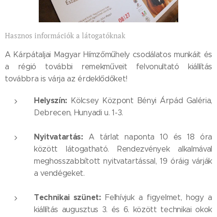
Hasznos információk a látogatóknak
A Kárpátaljai Magyar Hímzőműhely csodálatos munkáit és
a régió további remekműveit felvonultató kiállítás
továbbra is várja az érdeklődőket!
Helyszín:
Kölcsey Központ Bényi Árpád Galéria,
Debrecen, Hunyadi u. 1-3.
Nyitvatartás:
A tárlat naponta 10 és 18 óra
között látogatható. Rendezvények alkalmával
meghosszabbított nyitvatartással, 19 óráig várják
a vendégeket.
Technikai szünet:
Felhívjuk a figyelmet, hogy a
kiállítás augusztus 3. és 6. között technikai okok