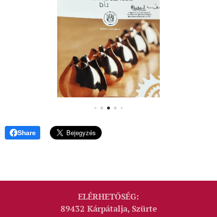
Share
ELÉRHETŐSÉG:
89432 Kárpátalja, Szürte