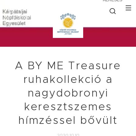
A BY ME Treasure
ruhakollekció a
nagydobronyi
keresztszemes
hímzéssel bővült
2020.10.10