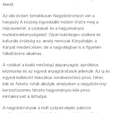
ékesít.
Az idei évben tematikusan Nagydobronyon van a
hangsúly. A község egyedülálló módon őrizte meg a
népviseletét, a szokásait és a hagyományos
munkatevékenységeket. Olyan különleges szellemi és
kulturális örökség ez, amely nemcsak Kárpátalján, a
Kárpát-medencében, de a nagyvilágban is a figyelem
felkeltésére alkalmas.
A ruhákat a kiváló minőségű alapanyagok, aprólékos
kézimunka és az egyedi anyagtársítások jellemzik. Az új és
egyedi kollekciót klasszikus vonalvezetésű piros, fehér,
kék és fekete ruhák alkotják, amelyeken a nagydobronyi
keresztszemes hímzés hagyományos kék-piros
mintakincseit is láthatjuk.
A nagydobronyiak a múlt század elején palócos