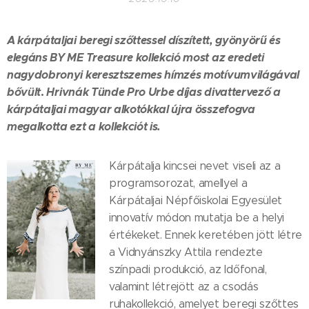
A kárpátaljai beregi szőttessel díszített, gyönyörű és
elegáns BY ME Treasure kollekció most az eredeti
nagydobronyi keresztszemes hímzés motívumvilágával
bővült
.
Hrivnák Tünde Pro Urbe díjas divattervező a
kárpátaljai magyar alkotókkal újra összefogva
megalkotta ezt a kollekciót is.
Kárpátalja kincsei nevet viseli az a
programsorozat, amellyel a
Kárpátaljai Népfőiskolai Egyesület
innovatív módon mutatja be a helyi
értékeket. Ennek keretében jött létre
a Vidnyánszky Attila rendezte
színpadi produkció, az Időfonal,
valamint létrejött az a csodás
ruhakollekció, amelyet beregi szőttes