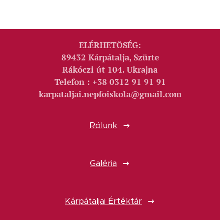
ELÉRHETŐSÉG:
89432 Kárpátalja, Szürte
Rákóczi út 104. Ukrajna
Telefon : +38 0312 91 91 91
karpataljai.nepfoiskola@gmail.com
Rólunk
Galéria
Kárpátaljai Értéktár