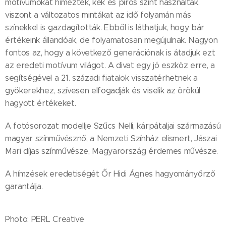
motívumokat hímeztek, kék és piros színt használtak,
viszont a változatos mintákat az idő folyamán más
színekkel is gazdagították. Ebből is láthatjuk, hogy bár
értékeink állandóak, de folyamatosan megújulnak. Nagyon
fontos az, hogy a következő generációnak is átadjuk ezt
az eredeti motívum világot. A divat egy jó eszköz erre, a
segítségével a 21. századi fiatalok visszatérhetnek a
gyökerekhez, szívesen elfogadják és viselik az örökül
hagyott értékeket.
A fotósorozat modellje Szűcs Nelli, kárpátaljai származású
magyar színművésznő, a Nemzeti Színház elismert, Jászai
Mari díjas színművésze, Magyarország érdemes művésze.
A hímzések eredetiségét Őr Hidi Ágnes hagyományőrző
garantálja.
Photo: PERL Creative