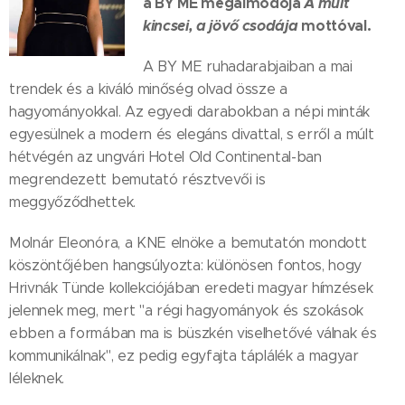
a BY ME megálmodója
A múlt
kincsei, a jövő csodája
mottóval.
A BY ME ruhadarabjaiban a mai
trendek és a kiváló minőség olvad össze a
hagyományokkal. Az egyedi darabokban a népi minták
egyesülnek a modern és elegáns divattal, s erről a múlt
hétvégén az ungvári Hotel Old Continental-ban
megrendezett bemutató résztvevői is
meggyőződhettek.
Molnár Eleonóra, a KNE elnöke a bemutatón mondott
köszöntőjében hangsúlyozta: különösen fontos, hogy
Hrivnák Tünde kollekciójában eredeti magyar hímzések
jelennek meg, mert "a régi hagyományok és szokások
ebben a formában ma is büszkén viselhetővé válnak és
kommunikálnak", ez pedig egyfajta táplálék a magyar
léleknek.