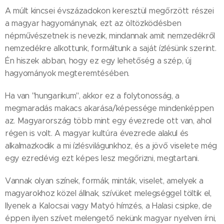
A múlt kincsei évszázadokon keresztül megőrzött részei
a magyar hagyománynak, ezt az öltözködésben
népművészetnek is nevezik, mindannak amit nemzedékről
nemzedékre alkottunk, formáltunk a saját ízlésünk szerint.
Én hiszek abban, hogy ez egy lehetőség a szép, új
hagyományok megteremtésében.
Ha van "hungarikum", akkor ez a folytonosság, a
megmaradás makacs akarása/képessége mindenképpen
az. Magyarország több mint egy évezrede ott van, ahol
régen is volt. A magyar kultúra évezrede alakul és
alkalmazkodik a mi ízlésvilágunkhoz, és a jövő viselete még
egy ezredévig ezt képes lesz megőrizni, megtartani.
Vannak olyan színek, formák, minták, viselet, amelyek a
magyarokhoz közel állnak, szívüket melegséggel töltik el,
Ilyenek a Kalocsai vagy Matyó hímzés, a Halasi csipke, de
éppen ilyen szívet melengető nekünk magyar nyelven írni,