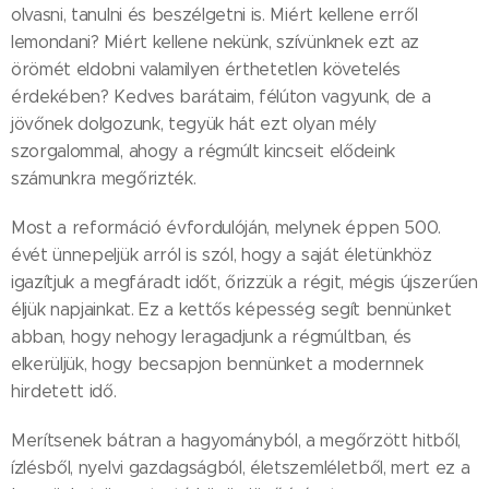
olvasni, tanulni és beszélgetni is. Miért kellene erről
lemondani? Miért kellene nekünk, szívünknek ezt az
örömét eldobni valamilyen érthetetlen követelés
érdekében? Kedves barátaim, félúton vagyunk, de a
jövőnek dolgozunk, tegyük hát ezt olyan mély
szorgalommal, ahogy a régmúlt kincseit elődeink
számunkra megőrizték.
Most a reformáció évfordulóján, melynek éppen 500.
évét ünnepeljük arról is szól, hogy a saját életünkhöz
igazítjuk a megfáradt időt, őrizzük a régit, mégis újszerűen
éljük napjainkat. Ez a kettős képesség segít bennünket
abban, hogy nehogy leragadjunk a régmúltban, és
elkerüljük, hogy becsapjon bennünket a modernnek
hirdetett idő.
Merítsenek bátran a hagyományból, a megőrzött hitből,
ízlésből, nyelvi gazdagságból, életszemléletből, mert ez a