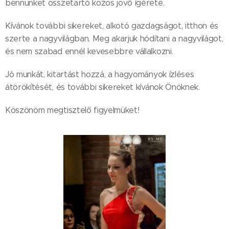
bennünket összetartó közös jövő ígérete.
Kívánok további sikereket, alkotó gazdagságot, itthon és
szerte a nagyvilágban. Meg akarjuk hódítani a nagyvilágot,
és nem szabad ennél kevesebbre vállalkozni.
Jó munkát, kitartást hozzá, a hagyományok ízléses
átörökítését, és további sikereket kívánok Önöknek.
Köszönöm megtisztelő figyelmüket!