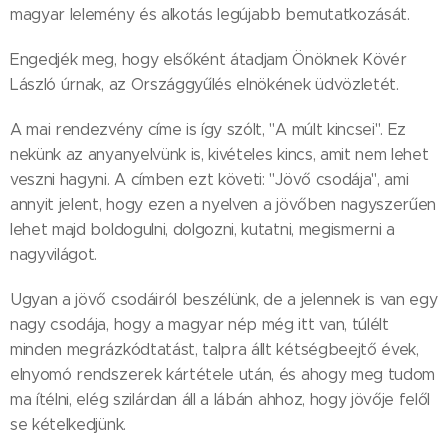
magyar lelemény és alkotás legújabb bemutatkozását.
Engedjék meg, hogy elsőként átadjam Önöknek Kövér
László úrnak, az Országgyűlés elnökének üdvözletét.
A mai rendezvény címe is így szólt, "A múlt kincsei". Ez
nekünk az anyanyelvünk is, kivételes kincs, amit nem lehet
veszni hagyni. A címben ezt követi: "Jövő csodája", ami
annyit jelent, hogy ezen a nyelven a jövőben nagyszerűen
lehet majd boldogulni, dolgozni, kutatni, megismerni a
nagyvilágot.
Ugyan a jövő csodáiról beszélünk, de a jelennek is van egy
nagy csodája, hogy a magyar nép még itt van, túlélt
minden megrázkódtatást, talpra állt kétségbeejtő évek,
elnyomó rendszerek kártétele után, és ahogy meg tudom
ma ítélni, elég szilárdan áll a lábán ahhoz, hogy jövője felől
se kételkedjünk.