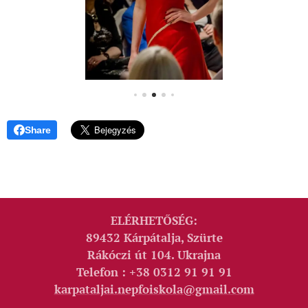
Share
ELÉRHETŐSÉG:
89432 Kárpátalja, Szürte
Rákóczi út 104. Ukrajna
Telefon : +38 0312 91 91 91
karpataljai.nepfoiskola@gmail.com