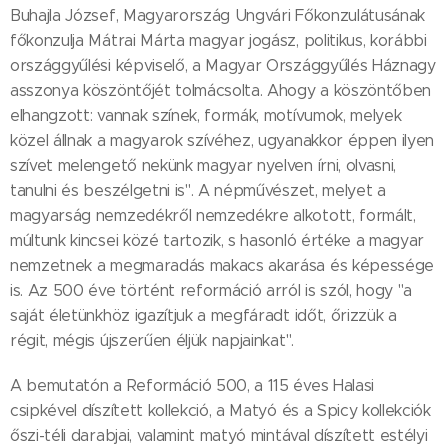
Buhajla József, Magyarország Ungvári Főkonzulátusának
főkonzulja Mátrai Márta magyar jogász, politikus, korábbi
országgyűlési képviselő, a Magyar Országgyűlés Háznagy
asszonya köszöntőjét tolmácsolta. Ahogy a köszöntőben
elhangzott: vannak színek, formák, motívumok, melyek
közel állnak a magyarok szívéhez, ugyanakkor éppen ilyen
szívet melengető nekünk magyar nyelven írni, olvasni,
tanulni és beszélgetni is". A népművészet, melyet a
magyarság nemzedékről nemzedékre alkotott, formált,
múltunk kincsei közé tartozik, s hasonló értéke a magyar
nemzetnek a megmaradás makacs akarása és képessége
is. Az 500 éve történt reformáció arról is szól, hogy "a
saját életünkhöz igazítjuk a megfáradt időt, őrizzük a
régit, mégis újszerűen éljük napjainkat".
A bemutatón a Reformáció 500, a 115 éves Halasi
csipkével díszített kollekció, a Matyó és a Spicy kollekciók
őszi-téli darabjai, valamint matyó mintával díszített estélyi