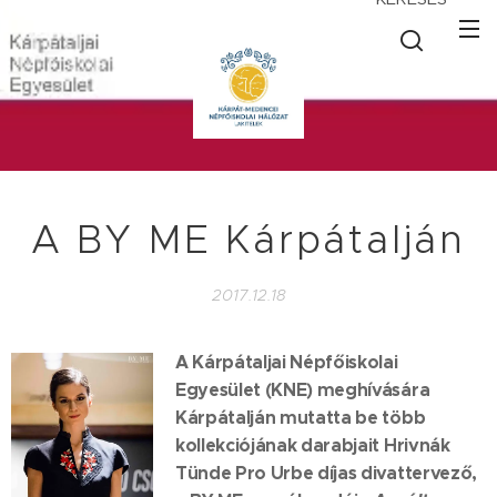
A BY ME Kárpátalján
2017.12.18
A Kárpátaljai Népfőiskolai
Egyesület (KNE) meghívására
Kárpátalján mutatta be több
kollekciójának darabjait Hrivnák
Tünde Pro Urbe díjas divattervező,