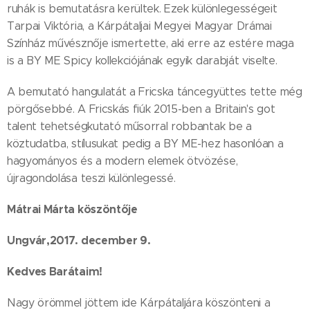
ruhák is bemutatásra kerültek. Ezek különlegességeit
Tarpai Viktória, a Kárpátaljai Megyei Magyar Drámai
Színház művésznője ismertette, aki erre az estére maga
is a BY ME Spicy kollekciójának egyik darabját viselte.
A bemutató hangulatát a Fricska táncegyüttes tette még
pörgősebbé. A Fricskás fiúk 2015-ben a Britain's got
talent tehetségkutató műsorral robbantak be a
köztudatba, stílusukat pedig a BY ME-hez hasonlóan a
hagyományos és a modern elemek ötvözése,
újragondolása teszi különlegessé.
Mátrai Márta köszöntője
Ungvár,2017. december 9.
Kedves Barátaim!
Nagy örömmel jöttem ide Kárpátaljára köszönteni a