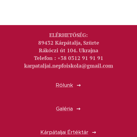
ELÉRHETŐSÉG:
89432 Kárpátalja, Szürte
Rákóczi út 104. Ukrajna
Telefon : +38 0312 91 91 91
karpataljai.nepfoiskola@gmail.com
Rólunk
Galéria
Kárpátaljai Értéktár