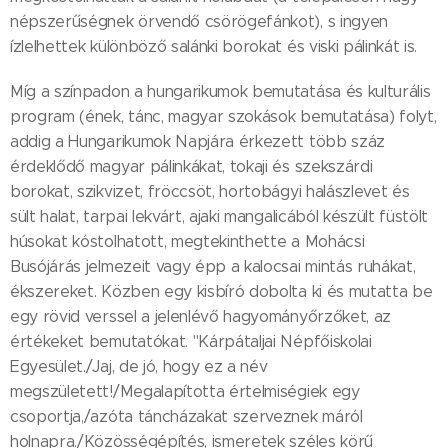
népszerűségnek örvendő csörögefánkot), s ingyen
ízlelhettek különböző salánki borokat és viski pálinkát is.
Míg a színpadon a hunga­rikumok bemutatása és kulturális
program (ének, tánc, magyar szokások bemutatása) folyt,
addig a Hungarikumok Napjára érkezett több száz
érdeklődő magyar pálinkákat, tokaji és szekszárdi
borokat, szikvizet, fröccsöt, hortobágyi halászlevet és
sült halat, tarpai lekvárt, ajaki mangalicából készült füstölt
húsokat kóstolhatott, megtekinthette a Mohácsi
Busójárás jelmezeit vagy épp a kalocsai mintás ruhákat,
ékszereket. Közben egy kisbíró dobolta ki és mutatta be
egy rövid verssel a jelenlévő hagyományőrzőket, az
értékeket bemutatókat. "Kárpátaljai Népfőiskolai
Egyesület./Jaj, de jó, hogy ez a név
megszületett!/Megalapította értelmiségiek egy
csoportja,/azóta táncházakat szerveznek máról
holnapra./Közösségépítés, ismeretek széles körű