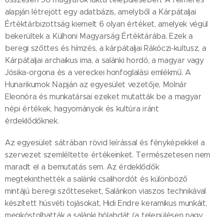
alapján létrejött egy adatbázis, amelyből a Kárpátaljai
Értéktárbizottság kiemelt 6 olyan értéket, amelyek végül
bekerültek a Külhoni Magyarság Értéktárába. Ezek a
beregi szőttes és hímzés, a kárpátaljai Rákóczi-kultusz, a
Kárpátaljai archaikus ima, a salánki hordó, a magyar vagy
Jósika-orgona és a vereckei honfoglalási emlékmű. A
Hunarikumok Napján az egyesület vezetője, Molnár
Eleonóra és munkatársai ezeket mutatták be a magyar
népi értékek, hagyományok és kultúra iránt
érdeklődőknek.
Az egyesület sátrában rövid leírással és fényképekkel a
szervezet szemléltette értékeinket. Természetesen nem
maradt el a bemutatás sem. Az érdeklődők
megtekinthették a salánki csalihordót és különböző
mintájú beregi szőtteseket, Salánkon viaszos technikával
készített húsvéti tojásokat, Hidi Endre keramikus munkáit,
megkóstolhatták a salánki hólabdát (a településen nagy