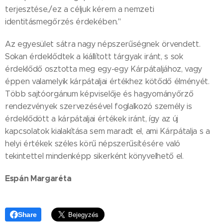
terjesztése,/ez a céljuk kérem a nemzeti
identitásmegőrzés érdekében."
Az egyesület sátra nagy népszerűségnek örvendett.
Sokan érdeklődtek a kiállított tárgyak iránt, s sok
érdeklődő osztotta meg egy-egy Kárpátaljához, vagy
éppen valamelyik kárpátaljai értékhez kötődő élményét.
Több sajtóorgánum képviselője és hagyományőrző
rendezvények szervezésével foglalkozó személy is
érdeklődött a kárpátaljai értékek iránt, így az új
kapcsolatok kialakítása sem maradt el, ami Kárpátalja s a
helyi értékek széles körű népszerűsítésére való
tekintettel mindenképp sikerként könyvelhető el.
Espán Margaréta
Share