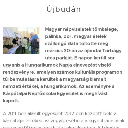
Újbudán
Magyar népviseletek tömkelege,
pálinka, bor, magyar ételek
szállongó illata töltötte meg
március 30-án az újbudai Torbágy
utca parkját. E napon került sor
ugyanis a Hungarikumok Napja elnevezést viselő
rendezvényre, amelyen számos kulturális programon
túl bemutatásra kerültek a magyarság kiemelt
nemzeti értékei, a hungarikumok. Az eseményre a
Kárpátaljai Népfőiskolai Egyesület is meghívást
kapott.
A 2011-ben alakult egyesület 2012-ben kezdett bele a
kárpátaljai értékek összegyűjtésébe a megye 4 járásának
összesen 90 magyarok lakta településében. A felmérés