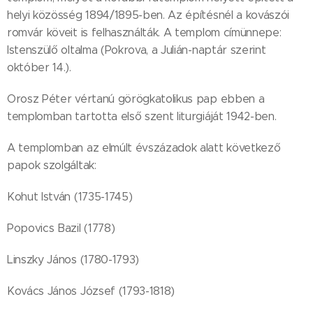
helyi közösség 1894/1895-ben. Az építésnél a kovászói
romvár köveit is felhasználták. A templom címünnepe:
Istenszülő oltalma (Pokrova, a Julián-naptár szerint
október 14.).
Orosz Péter vértanú görögkatolikus pap ebben a
templomban tartotta első szent liturgiáját 1942-ben.
A templomban az elmúlt évszázadok alatt következő
papok szolgáltak:
Kohut István (1735-1745)
Popovics Bazil (1778)
Linszky János (1780-1793)
Kovács János József (1793-1818)