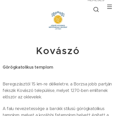
Kovászó
Görögkatolikus templom
Beregszásztól 15 km-re délkeletre, a Borzsa jobb partján
fekszik Kovászó települése, melyet 1270-ben említenek
először az oklevelek.
A falu nevezetessége a barokk stílusú görögkatolikus
templom, melyet a korábbi fatemplom helyett épített a