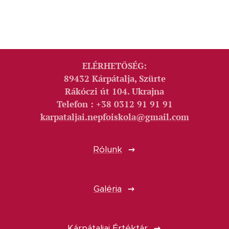
ELÉRHETŐSÉG:
89432 Kárpátalja, Szürte
Rákóczi út 104. Ukrajna
Telefon : +38 0312 91 91 91
karpataljai.nepfoiskola@gmail.com
Rólunk
Galéria
Kárpátaljai Értéktár