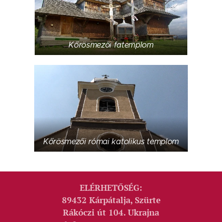
Kőrösmezői fatemplom
Kőrösmezői római katolikus templom
ELÉRHETŐSÉG:
89432 Kárpátalja, Szürte
Rákóczi út 104. Ukrajna