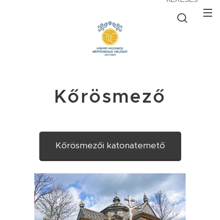
Kőrösmező
Kőrösmezői katonatemető