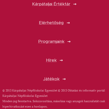
Kárpátaljai Értéktár
Elérhetőség
Programjaink
Hírek
Játékok
© 2013 Kárpátaljai Népfőiskolai Egyesület © 2013 Oktatási és informatív portál
Kárpátaljai Népfőiskolai Egyesület
Minden jog fenntartva. Sokszorosítása, másolása vagy anyagok használatát csak
hiperhivatkozást ezen a honlapon.