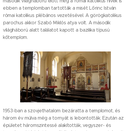
második világháború előtt még a római katolikus hívek is
ebben a templomban tartották a misét Lőrinc István
római katolikus plébános vezetésével. A görögkatolikus
parochus akkor Szabó Miklós atya volt. A második
világháború alatt találatot kapott a bazilika típusú
kőtemplom.
1953-ban a szovjethatalom bezáratta a templomot, és
három év múlva még a tornyát is lebontották. Ezután az
épületet háromszintessé alakították, vegyszer- és