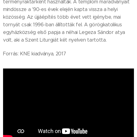
terményraktárként használták. A templom maradványait
mindössze a '90-es évek elején kapta vissza a helyi
közösség. Az újjáépítés több évet vett igénybe, mai
tornyát csak 1996-ban állították fel. A görögkatolikus
egyházközség első papja a néhai Legeza Sándor atya
volt, aki a Szent Liturgiát két nyelven tartotta.
Forrás: KNE kiadványa, 2017