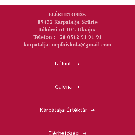
ELÉRHETŐSÉG:
89432 Kárpátalja, Szürte
Rákóczi út 104. Ukrajna
Telefon : +38 0312 91 91 91
karpataljai.nepfoiskola@gmail.com
Rólunk
Galéria
Kárpátaljai Értéktár
Elérhetőség