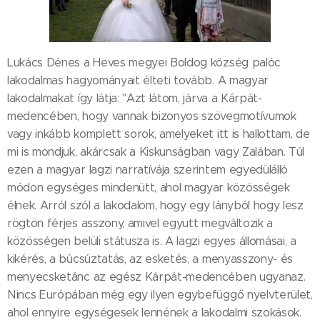
Lukács Dénes a Heves megyei Boldog község palóc
lakodalmas hagyományait élteti tovább. A magyar
lakodalmakat így látja: "Azt látom, járva a Kárpát-
medencében, hogy vannak bizonyos szövegmotívumok
vagy inkább komplett sorok, amelyeket itt is hallottam, de
mi is mondjuk, akárcsak a Kiskunságban vagy Zalában. Túl
ezen a magyar lagzi narratívája szerintem egyedülálló
módon egységes mindenütt, ahol magyar közösségek
élnek. Arról szól a lakodalom, hogy egy lányból hogy lesz
rögtön férjes asszony, amivel együtt megváltozik a
közösségen belüli státusza is. A lagzi egyes állomásai, a
kikérés, a búcsúztatás, az esketés, a menyasszony- és
menyecsketánc az egész Kárpát-medencében ugyanaz.
Nincs Európában még egy ilyen egybefüggő nyelvterület,
ahol ennyire egységesek lennének a lakodalmi szokások.