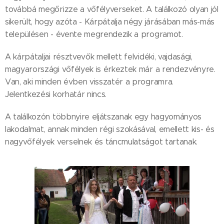
továbbá megőrizze a vőfélyverseket. A találkozó olyan jól
sikerült, hogy azóta - Kárpátalja négy járásában más-más
településen - évente megrendezik a programot.
A kárpátaljai résztvevők mellett felvidéki, vajdasági,
magyarországi vőfélyek is érkeztek már a rendezvényre.
Van, aki minden évben visszatér a programra.
Jelentkezési korhatár nincs.
A találkozón többnyire eljátszanak egy hagyományos
lakodalmat, annak minden régi szokásával, emellett kis- és
nagyvőfélyek verselnek és táncmulatságot tartanak.