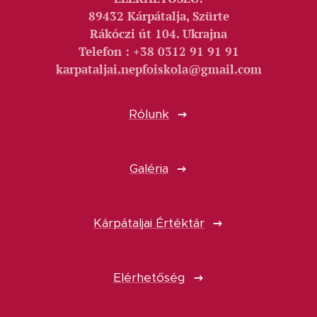
89432 Kárpátalja, Szürte
Rákóczi út 104. Ukrajna
Telefon : +38 0312 91 91 91
karpataljai.nepfoiskola@gmail.com
Rólunk
Galéria
Kárpátaljai Értéktár
Elérhetőség