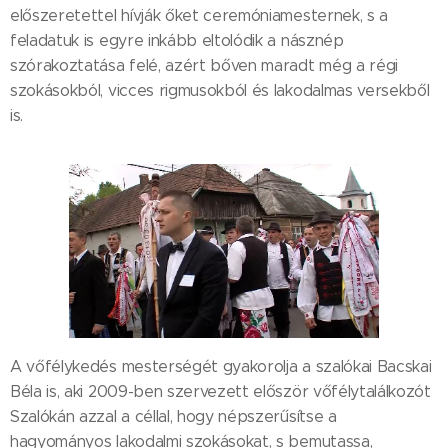
előszeretettel hívják őket ceremóniamesternek, s a
feladatuk is egyre inkább eltolódik a násznép
szórakoztatása felé, azért bőven maradt még a régi
szokásokból, vicces rigmusokból és lakodalmas versekből
is.
A vőfélykedés mesterségét gyakorolja a szalókai Bacskai
Béla is, aki 2009-ben szervezett először vőfélytalálkozót
Szalókán azzal a céllal, hogy népszerűsítse a
hagyományos lakodalmi szokásokat, s bemutassa,