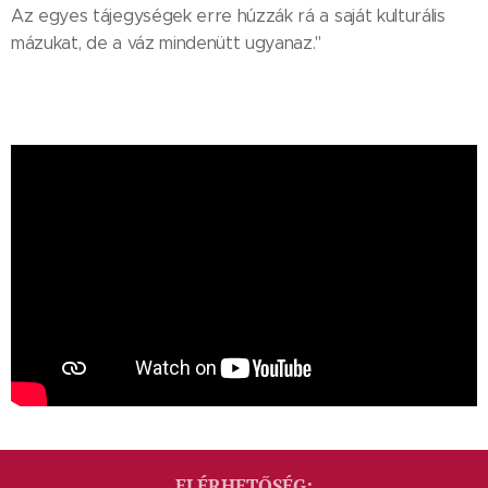
Az egyes tájegységek erre húzzák rá a saját kulturális
mázukat, de a váz mindenütt ugyanaz."
ELÉRHETŐSÉG: