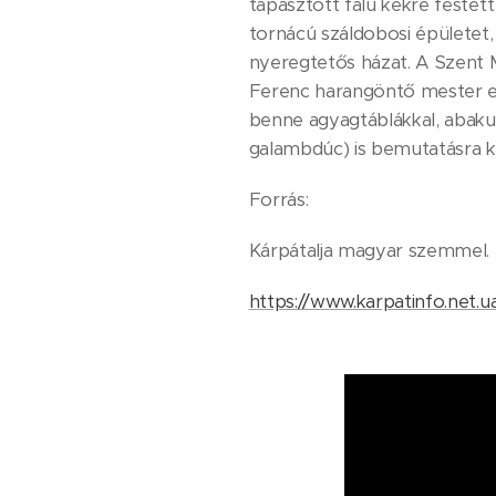
tapasztott falú kékre festet
tornácú száldobosi épületet,
nyeregtetős házat. A Szent M
Ferenc harangöntő mester eg
benne agyagtáblákkal, abakus
galambdúc) is bemutatásra k
Forrás:
Kárpátalja magyar szemmel. Ú
https://www.karpatinfo.net.