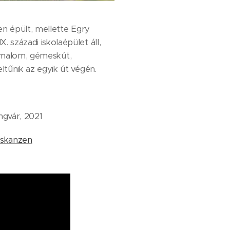
en épült, mellette Egry
századi iskolaépület áll,
, malom, gémeskút,
tűnik az egyik út végén.
ngvár, 2021
-skanzen