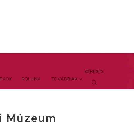
KERESÉS
TÉKOK
RÓLUNK
TOVÁBBIAK
zi Múzeum