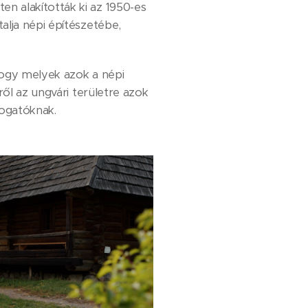
n alakították ki az 1950-es
alja népi építészetébe,
hogy melyek azok a népi
ről az ungvári területre azok
togatóknak.