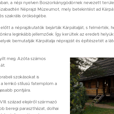
ban, a népi nyelven Boszorkánygödörnek nevezett területe
 Szabadtéri Néprajzi Múzeumot, mely betekintést ad Kárpát
s szakrális örökségébe.
őtt a néprajzkutatók bejárták Kárpátalját, s felmérték, 
ónkra leginkább jellemzőek. Így kerültek az eredeti helyük
elyek bemutatják Kárpátalja néprajzát és építészetét a lá
ílt meg. Azóta számos
át.
orabeli szokásokat is
t a lemkó stílusú fatemplom a
asabb pontjára.
III. század elejéről származó
b beregi parasztházat, dolhai