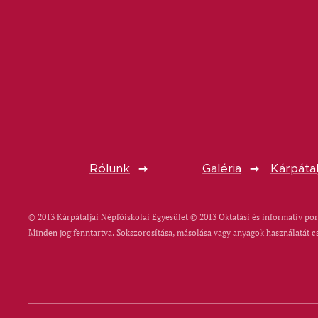
Rólunk
Galéria
Kárpátal
© 2013 Kárpátaljai Népfőiskolai Egyesület © 2013 Oktatási és informatív por
Minden jog fenntartva. Sokszorosítása, másolása vagy anyagok használatát c