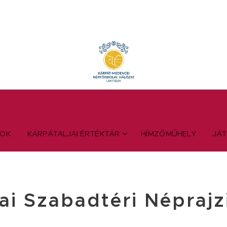
YOK
KÁRPÁTALJAI ÉRTÉKTÁR
HÍMZŐMŰHELY
JÁ
jai Szabadtéri Népraj