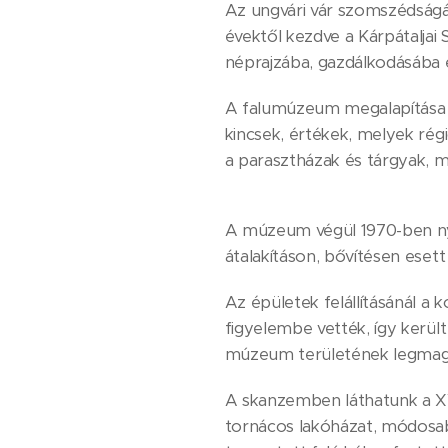
Az ungvári vár szomszédságá
évektől kezdve a Kárpátaljai
néprajzába, gazdálkodásába é
A falumúzeum megalapítása el
kincsek, értékek, melyek régi
a parasztházak és tárgyak, m
A múzeum végül 1970-ben ny
átalakításon, bővítésen esett 
Az épületek felállításánál a k
figyelembe vették, így kerül
múzeum területének legmag
A skanzemben láthatunk a XV
tornácos lakóházat, módosab