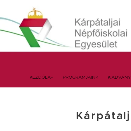
KEZDŐLAP
PROGRAMJAINK
KIADVÁN
Kárpátal