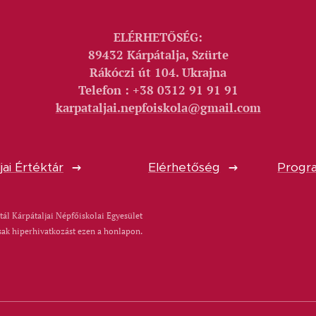
ELÉRHETŐSÉG:
89432 Kárpátalja, Szürte
Rákóczi út 104. Ukrajna
Telefon : +38 0312 91 91 91
karpataljai.nepfoiskola@gmail.com
jai Értéktár
Elérhetőség
Progra
tál Kárpátaljai Népfőiskolai Egyesület
sak hiperhivatkozást ezen a honlapon.