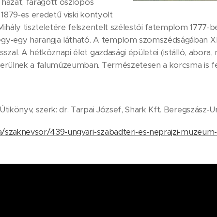
t házat, faragott oszlopos
 1879-es eredetű viski kontyolt
ihály tiszteletére felszentelt szélestói fatemplom 1777-b
y-egy harangja látható. A templom szomszédságában XIX. 
szal. A hétköznapi élet gazdasági épületei (istálló, abora
erülnek a falumúzeumban. Természetesen a korcsma is fel
tikönyv, szerk: dr. Tarpai József, Shark Kft. Beregszász-U
ua/szaknevsor/439-ungvari-szabadteri-es-neprajzi-muzeum