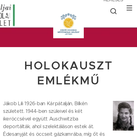
HOLOKAUSZT
EMLÉKMŰ
Jákob Lili 1926-ban Kárpátalján, Bilkén
született. 1944-ben szüleivel és két
ikeröccsével együtt Auschwitzba
deportálták, ahol szelektáláson estek át.
Édesanyját és öccseit gázkamrába, míg őt és