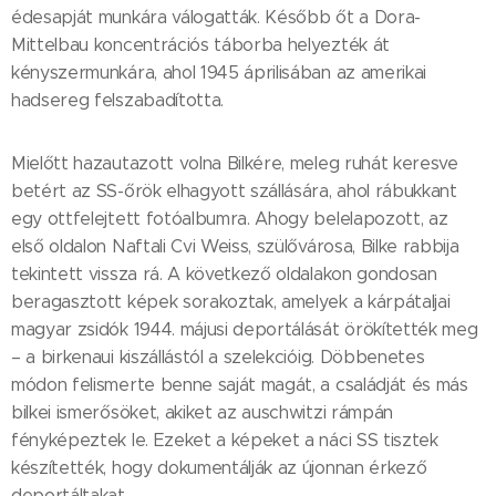
édesapját munkára válogatták. Később őt a Dora-
Mittelbau koncentrációs táborba helyezték át
kényszermunkára, ahol 1945 áprilisában az amerikai
hadsereg felszabadította.
Mielőtt hazautazott volna Bilkére, meleg ruhát keresve
betért az SS-őrök elhagyott szállására, ahol rábukkant
egy ottfelejtett fotóalbumra. Ahogy belelapozott, az
első oldalon Naftali Cvi Weiss, szülővárosa, Bilke rabbija
tekintett vissza rá. A következő oldalakon gondosan
beragasztott képek sorakoztak, amelyek a kárpátaljai
magyar zsidók 1944. májusi deportálását örökítették meg
– a birkenaui kiszállástól a szelekcióig. Döbbenetes
módon felismerte benne saját magát, a családját és más
bilkei ismerősöket, akiket az auschwitzi rámpán
fényképeztek le. Ezeket a képeket a náci SS tisztek
készítették, hogy dokumentálják az újonnan érkező
deportáltakat.