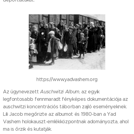
https://www.yadvashem.org
Az úgynevezett
Auschwitzi Album
, az egyik
legfontosabb fennmaradt fényképes dokumentációja az
auschwitzi koncentrációs táborban zajló eseményeknek.
Lili Jacob megőrizte az albumot és 1980-ban a Yad
Vashem holokauszt-emlékközpontnak adományozta, ahol
ma is őrzik és kutatják.