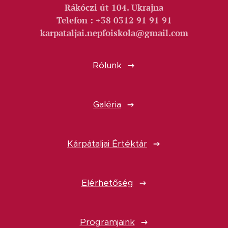
Rákóczi út 104. Ukrajna
Telefon : +38 0312 91 91 91
karpataljai.nepfoiskola@gmail.com
Rólunk
Galéria
Kárpátaljai Értéktár
Elérhetőség
Programjaink