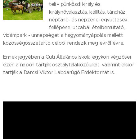
teli - pünkösdi király és
királynőválasztás, kiállítás, táncház,
néptánc- és népzenei együttesek
fellépése, utcabál, ételbemutató,
vidámpark - ünnepséget a hagyományápolás mellett
közösségösszetartó célból rendezik meg évről évre.
Ennek jegyében a Guti Általános Iskola egykori végzősei
ezen a napon tartják osztálytalálkozójukat, valamint ekkor
tartják a Darcsi Viktor Labdarúgó Emléktornát is.