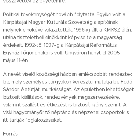
visszavették az egyetemre.
Politikai tevékenységét tovább folytatta. Egyike volt a
Kárpátaljai Magyar Kulturális Szövetség alapítóinak,
melynek elnökévé választották. 1996-ig állt a KMKSZ élén,
utána tiszteletbeli elnökként képviselte a magyarság
érdekeit. 1992-től 1997-ig a Kárpátaljai Református
Egyház főgondnoka is volt. Ungváron hunyt el 2005.
május 11-én.
A nevét viselő közösségi házban emlékszobát rendeztek
be, mely személyes tárgyakon keresztül mutatja be Fodó
Sándor életútját, munkásságát. Az épületben lehetőséget
biztosít kiállítások, rendezvények megszervezésére,
valamint szállást és étkezést is biztosít igény szerint. A
viski hagyományőrző néptánc és népzenei csoportok is
itt tartják foglalkozásaikat.
Forrás: