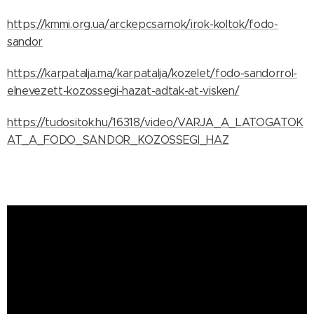
https://kmmi.org.ua/arckepcsarnok/irok-koltok/fodo-
sandor
https://karpatalja.ma/karpatalja/kozelet/fodo-sandorrol-
elnevezett-kozossegi-hazat-adtak-at-visken/
https://tudositok.hu/16318/video/VARJA_A_LATOGATOK
AT_A_FODO_SANDOR_KOZOSSEGI_HAZ