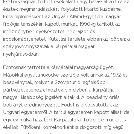
Észtországban töltött évek alatt nagy hatással volt rá az
észtek megmaradásukért folytatott kitartó küzdelme.
Friss diplomásként az Ungvári Állami Egyetem magyar
filológia tanszékén kapott munkát. 1990-ig tanított az
intézményben nyelvészetet, néprajzot és
irodalomtörténetet. Kutatási területe ebben az időben: a
szláv jövevényszavak a kárpátaljai magyar
nyelvjárásokban.
Fontosnak tartotta a kárpátaljai magyarság ügyét.
Másokkal együttműködve szerzője volt annak az 1972-es
beadványnak, melyet a Szovjetunió legfelsőbb
pártvezetéséhez címeztek, s melyben a kárpátaljai
magyar kisebbség jogaiért álltak ki. A beadvány óriási
botrányt eredményezett, Fodót is elbocsátották az
Ungvári egyetemről. A tartui egyetemen kapott állást, de
egy év múlva hazatért Kárpátaljára. Többféle munkát is
elvállalt. Fűtőként, korrektorként is dolgozott, míg végül