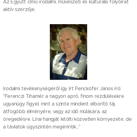
Az Együtt című irodalmi, művészeti és kulturális folyóirat
aktív szerzője.
Irodalmi tevékenységéről így írt Penckófer János író:
"Ferenczi Tihamér a nagyon apró, finom rezdülésekre
ugyanúgy figyel, mint a szinte mindent elborító táj
átfogóbb élményére, vagy az idő múlására, az
öregedésre. Lírai hangját kitölti közvetlen környezete, de
a távlatok úgyszintén megérintik..."