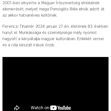
2001-ben elnyerte a Magyar Írószövetség elnökének
elismerését, melyet maga Pomogáts Béla elnök adott át
az akkor hatvanéves költőnek.
Ferenczi Tihamér 2024. január 27-én, életének 83. évében
hunyt el. Munkássága és személyisége mély nyomot
hagyott a kárpátaljai magyar kultúrában. Emlékét versei
és a róla készült írások őrzik.