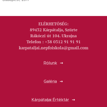
ELÉRHETŐSÉG:
89432 Kárpátalja, Szürte
Rákóczi út 104. Ukrajna
Telefon : +38 0312 91 91 91
karpataljai.nepfoiskola@gmail.com
Rólunk
Galéria
Kárpátaljai Értéktár