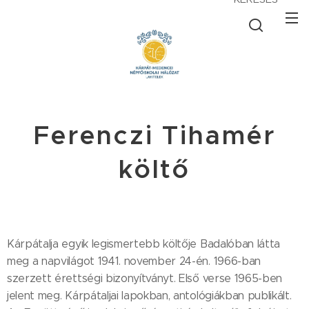
Ferenczi Tihamér
költő
Kárpátalja egyik legismertebb költője Badalóban látta
meg a napvilágot 1941. november 24-én. 1966-ban
szerzett érettségi bizonyítványt. Első verse 1965-ben
jelent meg. Kárpátaljai lapokban, antológiákban publikált.