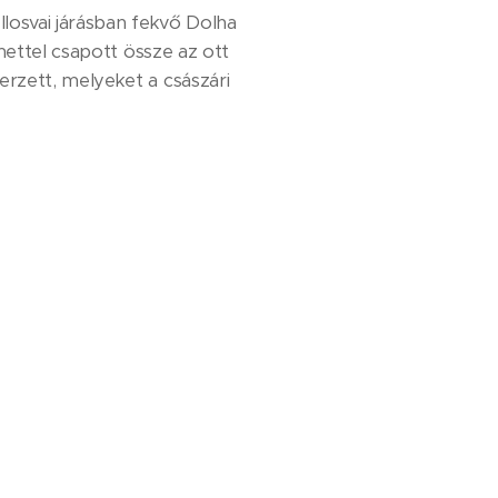
losvai járásban fekvő Dolha
mettel csapott össze az ott
rzett, melyeket a császári