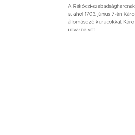
A Rákóczi-szabadságharcnak s
is, ahol 1703. június 7-én Ká
állomásozó kurucokkal. Károl
udvarba vitt.