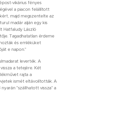
épost-vikárius fényes
gével a piacon felállított
okért, majd megszentelte az
urul madár alján egy kis
lt Hatfaludy László
ítője. Tagadhatatlan érdeme
őhozták és emléküket
óját e napon."
lmadarat leverték. A
issza a tetejére. Két
mlékművet rajta a
jetek ismét eltávolították. A
nyarán "szállhatott vissza" a