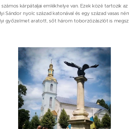
zámos kárpátaljai emlékhelye van. Ezek közé tartozik az I
rolyi Sándor nyolc század katonával és egy század vasas né
yi győzelmet aratott, sőt három toborzózászlót is megsze