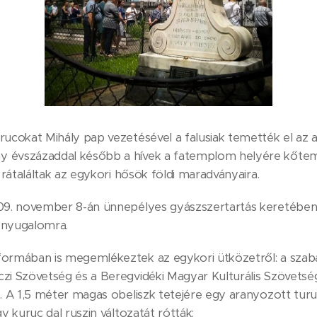
rucokat Mihály pap vezetésével a falusiak temették el az 
 évszázaddal később a hívek a fatemplom helyére kőtemp
, rátaláltak az egykori hősök földi maradványaira.
909. november 8-án ünnepélyes gyászszertartás keretébe
 nyugalomra.
formában is megemlékeztek az egykori ütközetről: a sza
zi Szövetség és a Beregvidéki Magyar Kulturális Szövetség
e. A 1,5 méter magas obeliszk tetejére egy aranyozott tur
y kuruc dal ruszin változatát rótták: