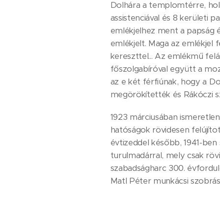
Dolhára a templomtérre, hol 
assistenciával és 8 kerületi 
emlékjelhez ment a papság és
emlékjelt. Maga az emlékjel 
kereszttel... Az emlékmű fel
főszolgabíróval együtt a mo
az e két férfiúnak, hogy a 
megörökítették és Rákóczi sz
1923 márciusában ismeretlen
hatóságok rövidesen felújíto
évtizeddel később, 1941-ben sz
turulmadárral, mely csak röv
szabadságharc 300. évfordulój
Matl Péter munkácsi szobrás