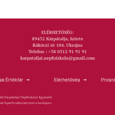
ELÉRHETŐSÉG:
89432 Kárpátalja, Szürte
Rákóczi út 104. Ukrajna
Telefon : +38 0312 91 91 91
karpataljai.nepfoiskola@gmail.com
jai Értéktár
Elérhetőség
Progra
tál Kárpátaljai Népfőiskolai Egyesület
sak hiperhivatkozást ezen a honlapon.