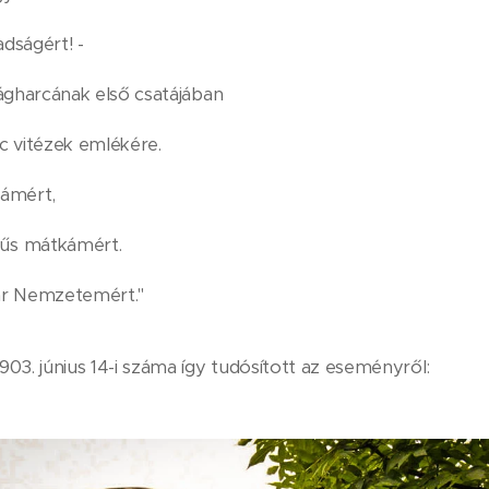
adságért! -
ágharcának első csatájában
uc vitézek emlékére.
yámért,
űs mátkámért.
r Nemzetemért."
03. június 14-i száma így tudósított az eseményről: