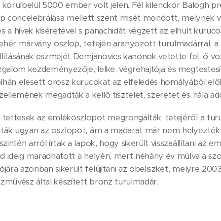
körülbelül 5000 ember volt jelen. Fél kilenckor Balogh pr
pap concelebrálása mellett szent misét mondott, melynek vé
 a hívek kíséretével s panachidát végzett az elhult kuruc
fehér márvány oszlop, tetején aranyozott turulmadárral, a t
állításának eszméjét Demjánovics kanonok vetette fel, ő vo
zgalom kezdeményezője, lelke, végrehajtója és megtestes
Dolhán elesett orosz kurucokat az elfeledés homályából el
ellemének megadták a kellő tisztelet, szeretet és hála ad
 tettesek az emlékoszlopot megrongálták, tetejéről a turu
tták ugyan az oszlopot, ám a madarat már nem helyezték v
intén arról írtak a lapok, hogy sikerült visszaállítani az e
id ideig maradhatott a helyén, mert néhány év múlva a szov
ára azonban sikerült felújítani az obeliszket, melyre 2003 
zművész által készített bronz turulmadár.