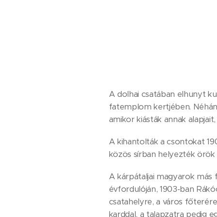
A dolhai csatában elhunyt ku
fatemplom kertjében. Néhány
amikor kiásták annak alapjait
A kihantolták a csontokat 1
közös sírban helyezték örök
A kárpátaljai magyarok más 
évfordulóján, 1903-ban Rákóc
csatahelyre, a város főterér
karddal, a talapzatra pedig eg