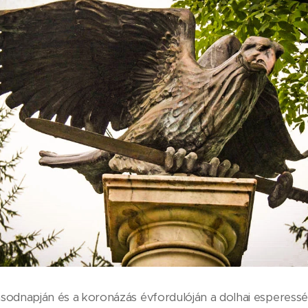
odnapján és a koronázás évfordulóján a dolhai esperesség