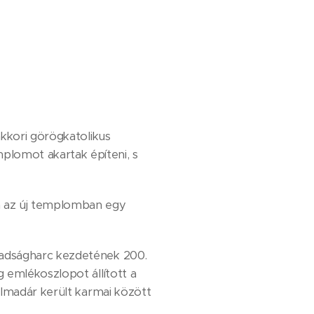
akkori görögkatolikus
lomot akartak építeni, s
n az új templomban egy
badságharc kezdetének 200.
 emlékoszlopot állított a
ulmadár került karmai között