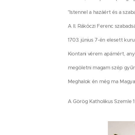
"Istennel a hazáért és a szab
A II. Rákóczi Ferenc szabads
1703. június 7-én elesett kur
Kiontani vérem apámért, an
megöletni magam szép gyűr
Meghalok én még ma Magya
A Görög Katholikus Szemle 19