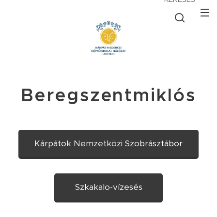
Beregszentmiklós
Kárpátok Nemzetközi Szobrásztábor
Szkakalo-vízesés