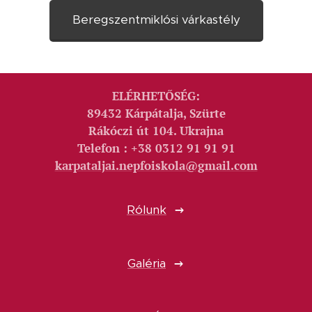
Beregszentmiklósi várkastély
ELÉRHETŐSÉG:
89432 Kárpátalja, Szürte
Rákóczi út 104. Ukrajna
Telefon : +38 0312 91 91 91
karpataljai.nepfoiskola@gmail.com
Rólunk
Galéria