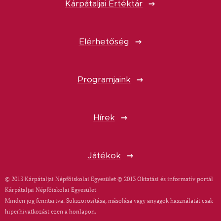
Kárpátaljai Értéktár
Elérhetőség
Programjaink
Hírek
Játékok
© 2013 Kárpátaljai Népfőiskolai Egyesület © 2013 Oktatási és informatív portál
Kárpátaljai Népfőiskolai Egyesület
Minden jog fenntartva. Sokszorosítása, másolása vagy anyagok használatát csak
hiperhivatkozást ezen a honlapon.